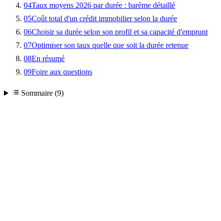
04
Taux moyens 2026 par durée : barème détaillé
05
Coût total d'un crédit immobilier selon la durée
06
Choisir sa durée selon son profil et sa capacité d'emprunt
07
Optimiser son taux quelle que soit la durée retenue
08
En résumé
09
Foire aux questions
Sommaire (9)