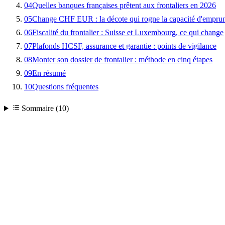
04
Quelles banques françaises prêtent aux frontaliers en 2026
05
Change CHF EUR : la décote qui rogne la capacité d'empru
06
Fiscalité du frontalier : Suisse et Luxembourg, ce qui change
07
Plafonds HCSF, assurance et garantie : points de vigilance
08
Monter son dossier de frontalier : méthode en cinq étapes
09
En résumé
10
Questions fréquentes
Sommaire (10)