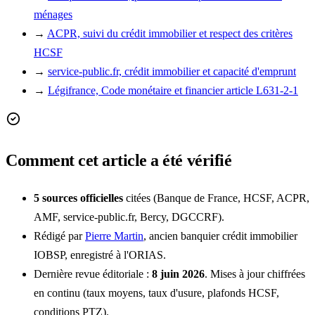
ménages
→
ACPR, suivi du crédit immobilier et respect des critères
HCSF
→
service-public.fr, crédit immobilier et capacité d'emprunt
→
Légifrance, Code monétaire et financier article L631-2-1
Comment cet article a été vérifié
5 sources officielles
citées (Banque de France, HCSF, ACPR,
AMF, service-public.fr, Bercy, DGCCRF).
Rédigé par
Pierre Martin
, ancien banquier crédit immobilier
IOBSP, enregistré à l'ORIAS.
Dernière revue éditoriale :
8 juin 2026
. Mises à jour chiffrées
en continu (taux moyens, taux d'usure, plafonds HCSF,
conditions PTZ).