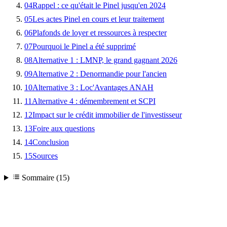
04
Rappel : ce qu'était le Pinel jusqu'en 2024
05
Les actes Pinel en cours et leur traitement
06
Plafonds de loyer et ressources à respecter
07
Pourquoi le Pinel a été supprimé
08
Alternative 1 : LMNP, le grand gagnant 2026
09
Alternative 2 : Denormandie pour l'ancien
10
Alternative 3 : Loc'Avantages ANAH
11
Alternative 4 : démembrement et SCPI
12
Impact sur le crédit immobilier de l'investisseur
13
Foire aux questions
14
Conclusion
15
Sources
Sommaire (15)