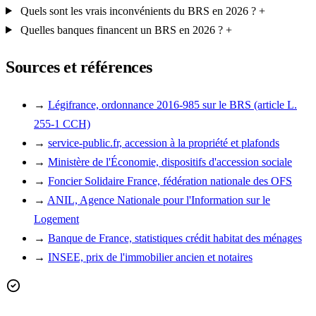
Quels sont les vrais inconvénients du BRS en 2026 ?
+
Quelles banques financent un BRS en 2026 ?
+
Sources et références
→
Légifrance, ordonnance 2016-985 sur le BRS (article L.
255-1 CCH)
→
service-public.fr, accession à la propriété et plafonds
→
Ministère de l'Économie, dispositifs d'accession sociale
→
Foncier Solidaire France, fédération nationale des OFS
→
ANIL, Agence Nationale pour l'Information sur le
Logement
→
Banque de France, statistiques crédit habitat des ménages
→
INSEE, prix de l'immobilier ancien et notaires