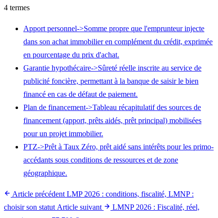
4 termes
Apport personnel
->
Somme propre que l'emprunteur injecte
dans son achat immobilier en complément du crédit, exprimée
en pourcentage du prix d'achat.
Garantie hypothécaire
->
Sûreté réelle inscrite au service de
publicité foncière, permettant à la banque de saisir le bien
financé en cas de défaut de paiement.
Plan de financement
->
Tableau récapitulatif des sources de
financement (apport, prêts aidés, prêt principal) mobilisées
pour un projet immobilier.
PTZ
->
Prêt à Taux Zéro, prêt aidé sans intérêts pour les primo-
accédants sous conditions de ressources et de zone
géographique.
Article précédent
LMP 2026 : conditions, fiscalité, LMNP :
choisir son statut
Article suivant
LMNP 2026 : Fiscalité, réel,